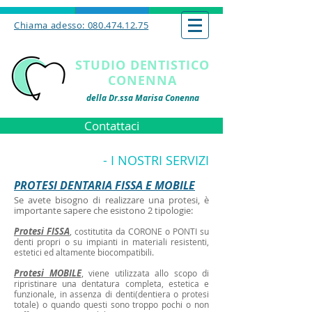
Chiama adesso: 080.474.12.75
STUDIO DENTISTICO
CONENNA
della Dr.ssa Marisa Conenna
Contattaci
- I NOSTRI SERVIZI
PROTESI DENTARIA FISSA E MOBILE
Se avete bisogno di realizzare una protesi, è
importante sapere che esistono 2 tipologie:
Protesi FISSA
,
costitutita da CORONE o PONTI su
denti propri o su impianti in materiali resistenti,
estetici ed altamente biocompatibili.
Protesi MOBILE
,
viene utilizzata allo scopo di
ripristinare una dentatura completa, estetica e
funzionale, in assenza di denti(dentiera o protesi
totale) o quando questi sono troppo pochi o non