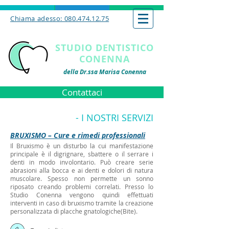
Chiama adesso: 080.474.12.75
STUDIO DENTISTICO
CONENNA
della Dr.ssa Marisa Conenna
Contattaci
- I NOSTRI SERVIZI
BRUXISMO – Cure e rimedi professionali
Il Bruxismo è un disturbo la cui manifestazione
principale è il digrignare, sbattere o il serrare i
denti in modo involontario. Può creare serie
abrasioni alla bocca e ai denti e dolori di natura
muscolare. Spesso non permette un sonno
riposato creando problemi correlati. Presso lo
Studio Conenna vengono quindi effettuati
interventi in caso di bruxismo tramite la creazione
personalizzata di placche gnatologiche(Bite).