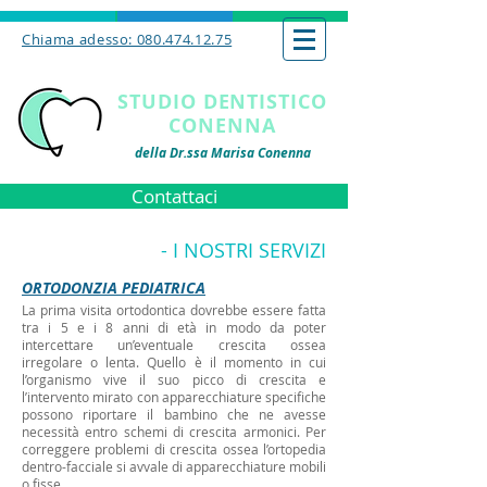
Chiama adesso: 080.474.12.75
STUDIO DENTISTICO
CONENNA
della Dr.ssa Marisa Conenna
Contattaci
- I NOSTRI SERVIZI
ORTODONZIA PEDIATRICA
La prima visita ortodontica dovrebbe essere fatta
tra i 5 e i 8 anni di età in modo da poter
intercettare un’eventuale crescita ossea
irregolare o lenta. Quello è il momento in cui
l’organismo vive il suo picco di crescita e
l’intervento mirato con apparecchiature specifiche
possono riportare il bambino che ne avesse
necessità entro schemi di crescita armonici. Per
correggere problemi di crescita ossea l’ortopedia
dentro-facciale si avvale di apparecchiature mobili
o fisse.